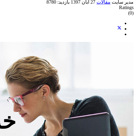
مدیر سایت
مقالات
27 آبان 1397
بازدید: 8780
Ratings
(0)
خد