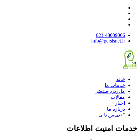
021-48009066
info@persisnet.ir
خانه
خدمات ما
مادربرد صنعتی
مقالات
اخبار
درباره ما
">
تماس با ما
خدمات امنیت اطلاعات